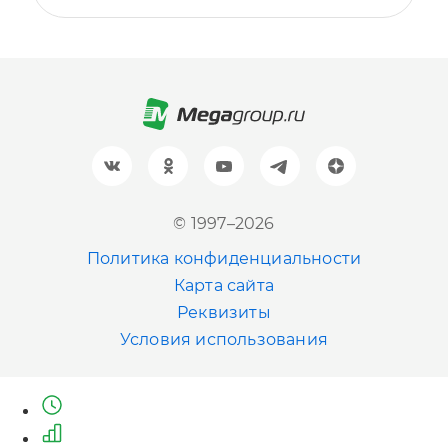
+7 (499) 705-30-10
Санкт-Петербург
+7 (812) 600-77-33
Барнаул
+7 (961) 999-93-93
Новосибирск
© 1997–2026
+7 (383) 207-80-51
Политика конфиденциальности
Казань
Карта сайта
+7 (843) 202-41-47
Реквизиты
Условия использования
Екатеринбург
+7 (343) 226-06-71