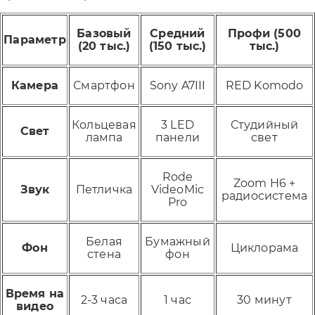
Базовый
Средний
Профи (500
Параметр
(20 тыс.)
(150 тыс.)
тыс.)
Камера
Смартфон
Sony A7III
RED Komodo
Кольцевая
3 LED
Студийный
Свет
лампа
панели
свет
Rode
Zoom H6 +
Звук
Петличка
VideoMic
радиосистема
Pro
Белая
Бумажный
Фон
Циклорама
стена
фон
Время на
2-3 часа
1 час
30 минут
видео