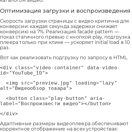
каталогом видео.
Оптимизация загрузки и воспроизведения
Скорость загрузки страницы с видео критична для
конверсии: каждая секунда задержки снижает
конверсию на 7%. Реализация facade pattern —
показ статичного превью с кнопкой play, подгрузка
плеера только при клике — ускоряет initial load в 10
раз.
Вот как реализовать подгрузку по запросу в HTML.
<div class="video-container" data-video-
id="YouTube_ID">
<img src="preview.jpg" loading="lazy"
alt="Видеообзор товара">
<button class="play-button" aria-
label="Воспроизвести видео"></button>
</div>
Адаптивные размеры видеоплеера обеспечивают
корректное отображение на всех устройствах: