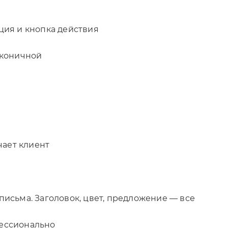
ция и кнопка действия
лаконичной
чает клиент
исьма. Заголовок, цвет, предложение — все
фессионально