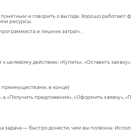
, понятным и говорить о выгоде. Хорошо работают 
Отправляя форму, Вы принимаете
политику конфиденциальности
или ресурсы.
з программиста и лишних затрат».
к целевому действию: «Купить», «Оставить заявку»,
 с преимуществами, в конце)
, а «Получить предложение», «Оформить заявку», «П
ша задача — быстро донести, чем вы полезны. Испо