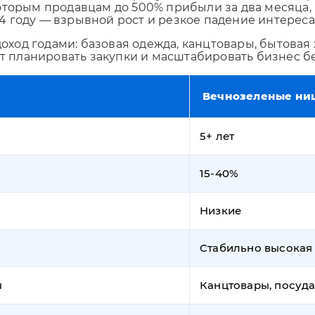
торым продавцам до 500% прибыли за два месяца, п
 году — взрывной рост и резкое падение интереса
Отправляя форму, Вы принимаете
политику конфиденциальности
од годами: базовая одежда, канцтовары, бытовая 
ет планировать закупки и масштабировать бизнес бе
Вечнозеленые ни
5+ лет
15-40%
Низкие
Стабильно высокая
ы
Канцтовары, посуда