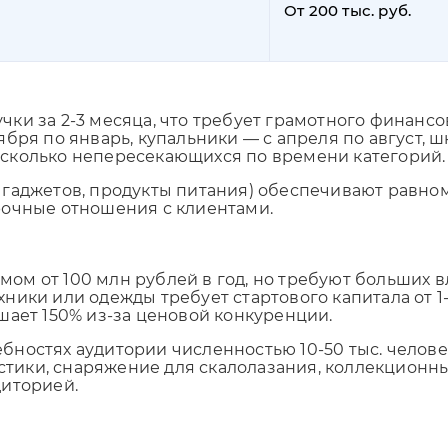
От 200 тыс. руб.
ки за 2-3 месяца, что требует грамотного финанс
ября по январь, купальники — с апреля по август,
сколько непересекающихся по времени категорий.
 гаджетов, продукты питания) обеспечивают равно
рочные отношения с клиентами.
м от 100 млн рублей в год, но требуют больших в
ики или одежды требует стартового капитала от 1-
шает 150% из-за ценовой конкуренции.
ностях аудитории численностью 10-50 тыс. человек
мистики, снаряжение для скалолазания, коллекцион
диторией.