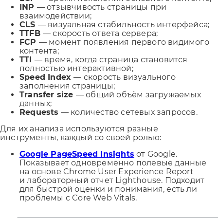
INP
— отзывчивость страницы при
взаимодействии;
CLS
— визуальная стабильность интерфейса;
TTFB
— скорость ответа сервера;
FCP
— момент появления первого видимого
контента;
TTI
— время, когда страница становится
полностью интерактивной;
Speed Index
— скорость визуального
заполнения страницы;
Transfer size
— общий объём загружаемых
данных;
Requests
— количество сетевых запросов.
Для их анализа используются разные
инструменты, каждый со своей ролью:
Google PageSpeed Insights
от Google.
Показывает одновременно полевые данные
на основе Chrome User Experience Report
и лабораторный отчет Lighthouse. Подходит
для быстрой оценки и понимания, есть ли
проблемы с Core Web Vitals.