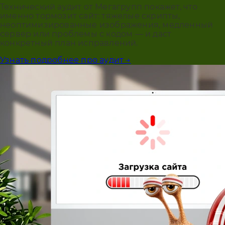
Технический аудит от Мегагрупп покажет, что
именно тормозит сайт: тяжелые скрипты,
неоптимизированные изображения, медленный
сервер или проблемы с кодом — и даст
конкретный план исправлений.
Узнать подробнее про аудит →