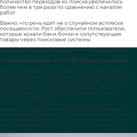
Количество переходов из поиска увеличилось
более чем в три раза по сравнению с началом
работ
Важно, что речь идет не о случайном всплеске
посещаемости. Рост обеспечили пользователи,
которые искали бани-бочки и сопутствующие
товары через поисковые системы.
Зайцева Надежда, специалист по продвижению:
17 запросов вышли в ТОП-10 Яндекса за месяц
Такой результат был достигнут без масштабной
переработки сайта и запуска большого количества
новых страниц. Основной эффект дали
исправление накопившихся ошибок, понятная
структура каталога и проработка ключевых
страниц продукции.
Другими словами, сайт начал лучше объяснять
поисковым системам и потенциальным клиентам,
чем именно занимается компания и какие бани
она производит.