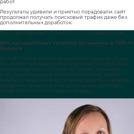
работ
Результаты удивили и приятно порадовали: сайт
продолжал получать поисковый трафик даже без
дополнительных доработок.
Зайцева Надежда, специалист по продвижению:
94% продвигаемых запросов оставались в ТОП-10
Яндекса
Для SEO такой результат редкость. Чаще позиции
начинают проседать через несколько недель без
сопровождения, особенно если сайт нишевый
и не самый крупный в своей категории. Здесь
ошибки, найденные при первом аудите, оказались
фундаментальными, и их устранение дало сайту
запас прочности на месяцы вперед.