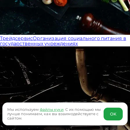
Трейдсервис
Организация социального питания в
государственных учреждениях
Мы используем
файлы куки
. С их помощью мы
OK
лучше понимаем, как вы взаимодействуете с
сайтом.