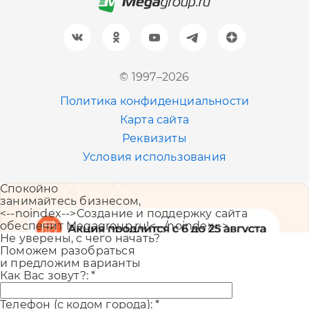
Барнаул
+7 (961) 999-93-93
Новосибирск
© 1997–2026
+7 (383) 207-80-51
Политика конфиденциальности
Казань
Карта сайта
+7 (843) 202-41-47
Реквизиты
Условия использования
Екатеринбург
Спокойно
+7 (343) 226-06-71
занимайтесь бизнесом,
<--noindex-->Создание и поддержку сайта
обеспечит Megagroup.ru!<--/noindex-->
Не уверены, с чего начать?
Поможем разобраться
и предложим варианты
Как Вас зовут?:
*
Телефон (с кодом города):
*