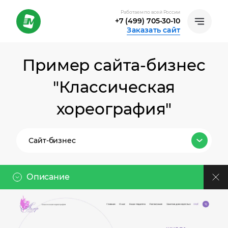
Работаем по всей России
+7 (499) 705-30-10
Заказать сайт
Пример сайта-бизнес
"Классическая
хореография"
Сайт-бизнес
Все тарифы
Описание
Лендинг
Клиент
Сайт-бизнес
Ссылка на проект: