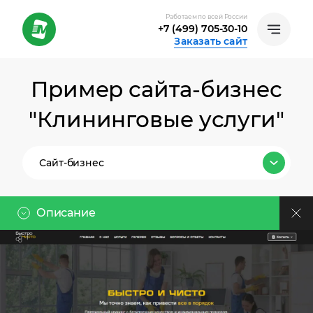
Работаем по всей России
+7 (499) 705-30-10
Заказать сайт
Пример сайта-бизнес
"Клининговые услуги"
Сайт-бизнес
Все тарифы
Описание
Лендинг
Клиент
Сайт-бизнес
Ссылка на проект:
Премиальный клининг с безупречным
Интернет-магазин