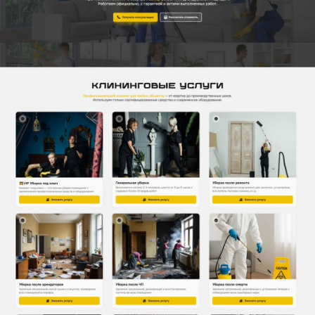
качеством и индивидуальным подходом.
Работаем официально, с гарантией и актами
выполненных работ.
Что сделано
Запустили сайт по тарифу «Бизнес» на
основе готового шаблона
6894506
Подключили к сайту согласованный дизайн;
Подключили доменное имя;
Зарегистрировали сайт в поисковых
системах Yandex, Google;
Установили счетчик статистики
посещаемости сайта Яндекс.Метрика;
Хочу похожий сайт