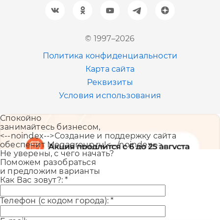
+7 (961) 999-93-93
Новосибирск
© 1997–2026
+7 (383) 207-80-51
Политика конфиденциальности
Казань
Карта сайта
+7 (843) 202-41-47
Реквизиты
Условия использования
Екатеринбург
Спокойно
+7 (343) 226-06-71
занимайтесь бизнесом,
<--noindex-->Создание и поддержку сайта
обеспечит Megagroup.ru!<--/noindex-->
Не уверены, с чего начать?
Поможем разобраться
и предложим варианты
Как Вас зовут?:
*
Телефон (с кодом города):
*