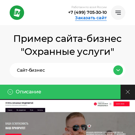
Работаем по всей России
+7 (499) 705-30-10
Заказать сайт
Пример сайта-бизнес
"Охранные услуги"
Сайт-бизнес
Все тарифы
Описание
Лендинг
Клиент
Сайт-бизнес
Ссылка на проект:
Группа предприятий работает на рынке
Интернет-магазин