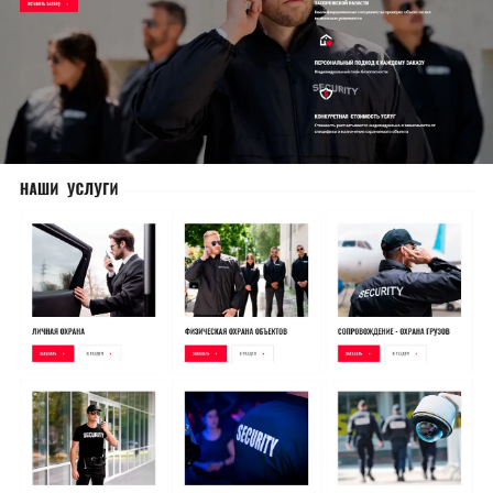
охранных услуг с 2009г. За время оказания
услуг организации успели зарекомендовать
себя в качестве надежного и добросовестного
партнера.
Что сделано
Запустили сайт по тарифу "Бизнес" на
основе дизайна из каталога
# 5063685
Разместили информацию по заполненному
брифу
Подключили доменное имя
Зарегистрировали сайт в поисковых
системах Yandex, Google
Установили счетчик статистики
посещаемости сайта Яндекс.Метрика
Подключили аккаунт MegaCRM
Создали почту на домене