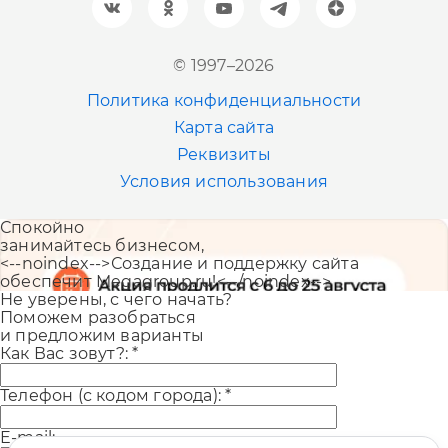
+7 (961) 999-93-93
Новосибирск
© 1997–2026
+7 (383) 207-80-51
Политика конфиденциальности
Казань
Карта сайта
+7 (843) 202-41-47
Реквизиты
Условия использования
Екатеринбург
Спокойно
+7 (343) 226-06-71
занимайтесь бизнесом,
<--noindex-->Создание и поддержку сайта
обеспечит Megagroup.ru!<--/noindex-->
Не уверены, с чего начать?
Поможем разобраться
и предложим варианты
Как Вас зовут?:
*
Телефон (с кодом города):
*
E-mail: