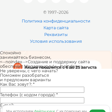
Новосибирск
© 1997–2026
+7 (383) 207-80-51
Политика конфиденциальности
Казань
Карта сайта
+7 (843) 202-41-47
Реквизиты
Условия использования
Екатеринбург
Спокойно
+7 (343) 226-06-71
занимайтесь бизнесом,
<--noindex-->Создание и поддержку сайта
обеспечит Megagroup.ru!<--/noindex-->
Не уверены, с чего начать?
Поможем разобраться
и предложим варианты
Как Вас зовут?:
*
Телефон (с кодом города):
*
E-mail:
Мы используем
файлы куки
. С их помощью мы