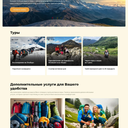
должны беспокоиться о мелочах. Мы
позаботились о каждом аспекте Вашего
комфорта.
Что сделано
Запустили сайт по тарифу «Бизнес» на
основе готового шаблона
# 2776582
Подключили к сайту согласованный дизайн;
Подключили доменное имя;
Зарегистрировали сайт в поисковых
системах Yandex, Google;
Установили счетчик статистики
посещаемости сайта Яндекс.Метрика;
Хочу похожий сайт