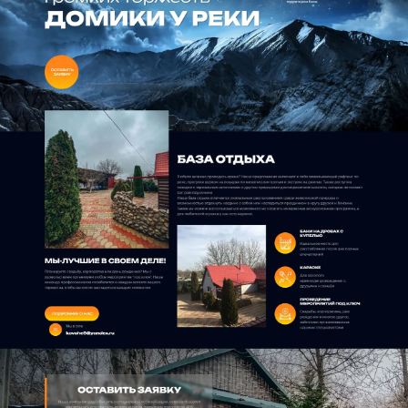
живописном месте возле реки Белая, станут
вашим вторым домом. Каждый из них
оборудован всем необходимым для
комфортного пребывания.
Что сделано
Запустили сайт по тарифу «Бизнес» на
основе готового шаблона
6288343
Подключили к сайту согласованный дизайн;
Подключили доменное имя;
Зарегистрировали сайт в поисковых
системах Yandex, Google;
Установили счетчик статистики
посещаемости сайта Яндекс.Метрика;
Хочу похожий сайт