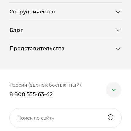
Сотрудничество
Отправляя форму, Вы принимаете
политику ко
Блог
Представительства
Россия (звонок бесплатный)
8 800 555-63-42
Москва
+7 (499) 705-30-10