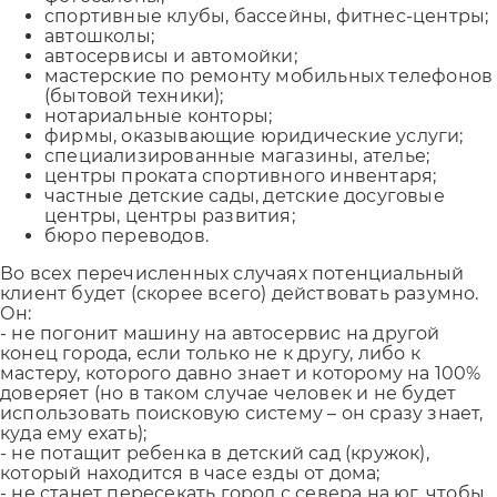
спортивные клубы, бассейны, фитнес-центры;
автошколы;
автосервисы и автомойки;
мастерские по ремонту мобильных телефонов
(бытовой техники);
нотариальные конторы;
фирмы, оказывающие юридические услуги;
специализированные магазины, ателье;
центры проката спортивного инвентаря;
частные детские сады, детские досуговые
центры, центры развития;
бюро переводов.
Во всех перечисленных случаях потенциальный
клиент будет (скорее всего) действовать разумно.
Он:
- не погонит машину на автосервис на другой
конец города, если только не к другу, либо к
мастеру, которого давно знает и которому на 100%
доверяет (но в таком случае человек и не будет
использовать поисковую систему – он сразу знает,
куда ему ехать);
- не потащит ребенка в детский сад (кружок),
который находится в часе езды от дома;
- не станет пересекать город с севера на юг, чтобы