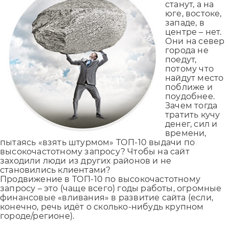
станут, а на
юге, востоке,
западе, в
центре – нет.
Они на север
города не
поедут,
потому что
найдут место
поближе и
поудобнее.
Зачем тогда
тратить кучу
денег, сил и
времени,
пытаясь «взять штурмом» ТОП-10 выдачи по
высокочастотному запросу? Чтобы на сайт
заходили люди из других районов и не
становились клиентами?
Продвижение в ТОП-10 по высокочастотному
запросу – это (чаще всего) годы работы, огромные
финансовые «вливания» в развитие сайта (если,
конечно, речь идёт о сколько-нибудь крупном
городе/регионе).