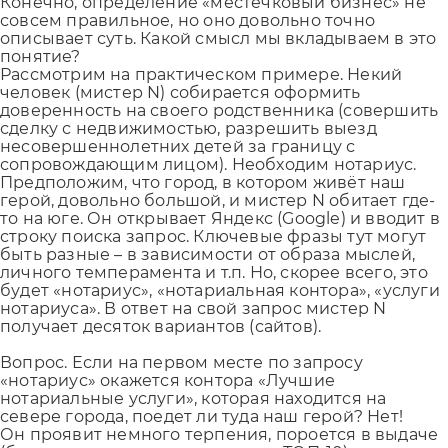
Конечно, определение «местечковый бизнес» не
совсем правильное, но оно довольно точно
описывает суть. Какой смысл мы вкладываем в это
понятие?
Рассмотрим на практическом примере. Некий
человек (мистер N) собирается оформить
доверенность на своего родственника (совершить
сделку с недвижимостью, разрешить выезд
несовершеннолетних детей за границу с
сопровождающим лицом). Необходим нотариус.
Предположим, что город, в котором живёт наш
герой, довольно большой, и мистер N обитает где-
то на юге. Он открывает Яндекс (Google) и вводит в
строку поиска запрос. Ключевые фразы тут могут
быть разные – в зависимости от образа мыслей,
личного темперамента и т.п. Но, скорее всего, это
будет «нотариус», «нотариальная контора», «услуги
нотариуса». В ответ на свой запрос мистер N
получает десяток вариантов (сайтов).
Вопрос. Если на первом месте по запросу
«нотариус» окажется контора «Лучшие
нотариальные услуги», которая находится на
севере города, поедет ли туда наш герой? Нет!
Он проявит немного терпения, пороется в выдаче