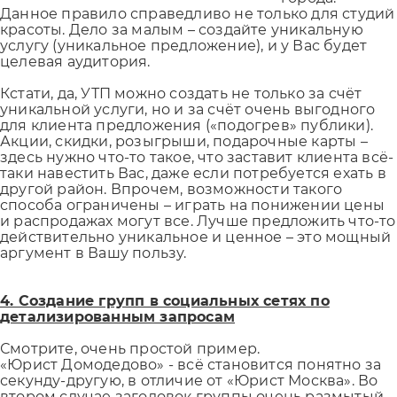
Данное правило справедливо не только для студий
красоты. Дело за малым – создайте уникальную
услугу (уникальное предложение), и у Вас будет
целевая аудитория.
Кстати, да, УТП можно создать не только за счёт
уникальной услуги, но и за счёт очень выгодного
для клиента предложения («подогрев» публики).
Акции, скидки, розыгрыши, подарочные карты –
здесь нужно что-то такое, что заставит клиента всё-
таки навестить Вас, даже если потребуется ехать в
другой район. Впрочем, возможности такого
способа ограничены – играть на понижении цены
и распродажах могут все. Лучше предложить что-то
действительно уникальное и ценное – это мощный
аргумент в Вашу пользу.
4. Создание групп в социальных сетях по
детализированным запросам
Смотрите, очень простой пример.
«Юрист Домодедово» - всё становится понятно за
секунду-другую, в отличие от «Юрист Москва». Во
втором случае заголовок группы очень размытый