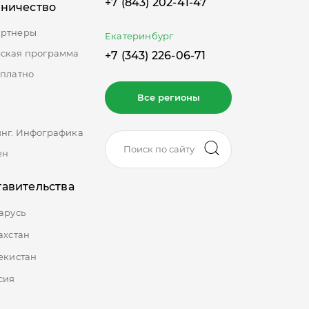
+7 (843) 202-41-47
дничество
артнеры
Екатеринбург
ская программа
+7 (343) 226-06-71
сплатно
Все регионы
нг. Инфографика
ен
авительства
арусь
ахстан
екистан
сия