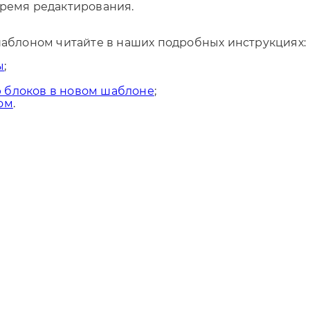
время редактирования.
 шаблоном читайте в наших подробных инструкциях:
ы
;
 блоков в новом шаблоне
;
ом
.
Отправляя форму, Вы принимаете
политику конфиденциальности