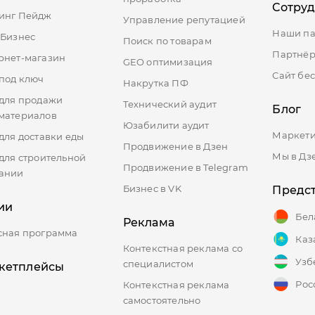
Сотру
инг Пейдж
Управление репутацией
Наши п
-Бизнес
Поиск по товарам
Партнёр
рнет-магазин
GEO оптимизация
Сайт бе
 под ключ
Накрутка ПФ
 для продажи
Технический аудит
Блог
материалов
Юзабилити аудит
Маркети
для доставки еды
Продвижение в Дзен
Мы в Дз
 для строительной
Продвижение в Telegram
ании
Бизнес в VK
Предст
ии
Бел
Реклама
сная программа
Каз
Контекстная реклама со
Узб
специалистом
кетплейсы
Рос
Контекстная реклама
самостоятельно