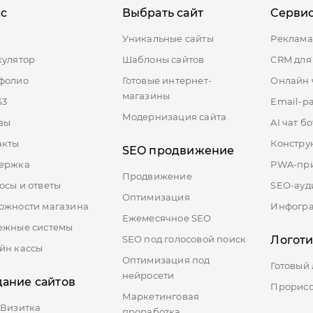
ас
Выбрать сайт
Серви
ы
Уникальные сайты
Реклама
кулятор
Шаблоны сайтов
CRM для
фолио
Готовые интернет-
Онлайн 
магазины
S3
Email-р
Модернизация сайта
вы
AI чат бо
акты
Констру
SEO продвижение
ержка
PWA-пр
Продвижение
осы и ответы
SEO-ауд
Оптимизация
ожности магазина
Инфогр
Ежемесячное SEO
ежные системы
SEO под голосовой поиск
Логот
йн кассы
Оптимизация под
Готовый
нейросети
дание сайтов
Прорисо
Маркетинговая
-Визитка
проработка