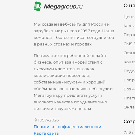
О н
Цен
Мы создаём веб-сайты для России и
Каль
зарубежных рынков с 1997 года. Наша
Порт
команда – более пятисот сотрудников
CMS.
в разных странах и городах.
Отзы
Понимание потребностей онлайн-
Конт
бизнеса, опыт взаимодействия с
тысячами клиентов, высокая
Подд
квалификация персонала,
Вопр
собственные «ноу-хау» и хороший
объём заказов позволяют веб-студии
Возм
Мегагрупп.ру предлагать услуги
Плат
высокого качества по удивительно
Онла
низким и «вкусным» ценам.
© 1997–2026
Соз
Политика конфиденциальности
Сайт
Карта сайта