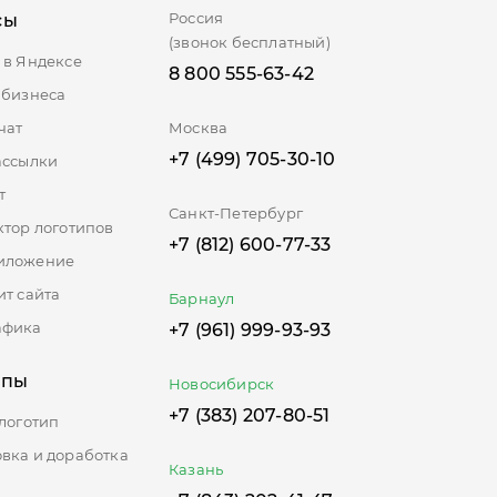
Россия
сы
(звонок бесплатный)
 в Яндексе
8 800 555-63-42
 бизнеса
чат
Москва
+7 (499) 705-30-10
ассылки
т
Санкт-Петербург
ктор логотипов
+7 (812) 600-77-33
иложение
ит сайта
Барнаул
афика
+7 (961) 999-93-93
ипы
Новосибирск
+7 (383) 207-80-51
 логотип
вка и доработка
Казань