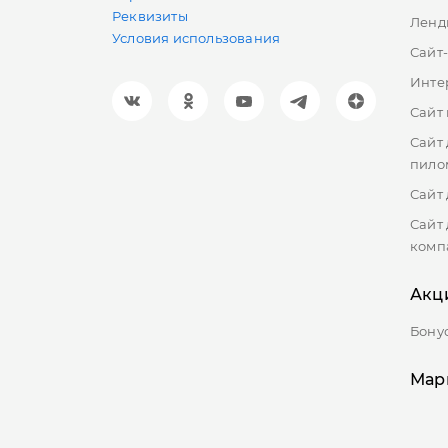
Реквизиты
Ленд
Условия использования
Сайт
Инте
Сайт
Сайт
пило
Сайт 
Сайт
комп
Акц
Бону
Мар