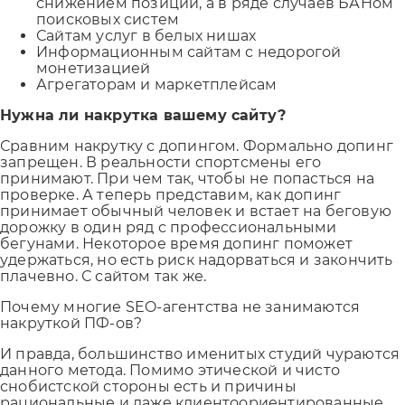
снижением позиций, а в ряде случаев БАНом
поисковых систем
Сайтам услуг в белых нишах
Информационным сайтам с недорогой
монетизацией
Агрегаторам и маркетплейсам
Нужна ли накрутка вашему сайту?
Сравним накрутку с допингом. Формально допинг
запрещен. В реальности спортсмены его
принимают. При чем так, чтобы не попасться на
проверке. А теперь представим, как допинг
принимает обычный человек и встает на беговую
дорожку в один ряд с профессиональными
бегунами. Некоторое время допинг поможет
удержаться, но есть риск надорваться и закончить
плачевно. С сайтом так же.
Почему многие SEO-агентства не занимаются
накруткой ПФ-ов?
И правда, большинство именитых студий чураются
данного метода. Помимо этической и чисто
снобистской стороны есть и причины
рациональные и даже клиентоориентированные.