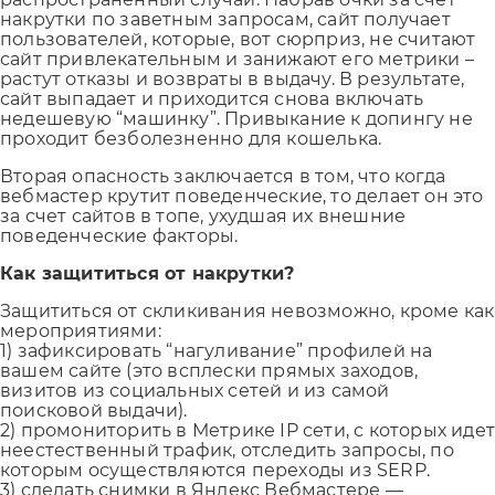
накрутки по заветным запросам, сайт получает
пользователей, которые, вот сюрприз, не считают
сайт привлекательным и занижают его метрики –
растут отказы и возвраты в выдачу. В результате,
сайт выпадает и приходится снова включать
недешевую “машинку”. Привыкание к допингу не
проходит безболезненно для кошелька.
Вторая опасность заключается в том, что когда
вебмастер крутит поведенческие, то делает он это
за счет сайтов в топе, ухудшая их внешние
поведенческие факторы.
Как защититься от накрутки?
Защититься от скликивания невозможно, кроме как
мероприятиями:
1) зафиксировать “нагуливание” профилей на
вашем сайте (это всплески прямых заходов,
визитов из социальных сетей и из самой
поисковой выдачи).
2) промониторить в Метрике IP сети, с которых идет
неестественный трафик, отследить запросы, по
которым осуществляются переходы из SERP.
3) сделать снимки в Яндекс Вебмастере —