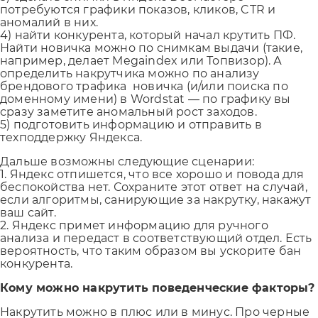
потребуются графики показов, кликов, CTR и
аномалий в них.
4) найти конкурента, который начал крутить ПФ.
Найти новичка можно по снимкам выдачи (такие,
например, делает Megaindex или Топвизор). А
определить накрутчика можно по анализу
брендового трафика новичка (и/или поиска по
доменному имени) в Wordstat — по графику вы
сразу заметите аномальный рост заходов.
5) подготовить информацию и отправить в
техподдержку Яндекса.
Дальше возможны следующие сценарии:
1. Яндекс отпишется, что все хорошо и повода для
беспокойства нет. Сохраните этот ответ на случай,
если алгоритмы, санирующие за накрутку, накажут
ваш сайт.
2. Яндекс примет информацию для ручного
анализа и передаст в соответствующий отдел. Есть
вероятность, что таким образом вы ускорите бан
конкурента.
Кому можно накрутить поведенческие факторы?
Накрутить можно в плюс или в минус. Про черные