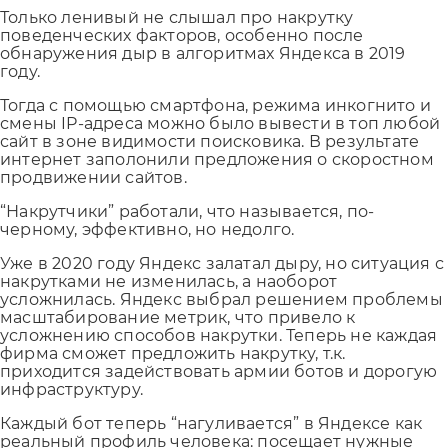
Только ленивый не слышал про накрутку
поведенческих факторов, особенно после
обнаружения дыр в алгоритмах Яндекса в 2019
году.
Тогда с помощью смартфона, режима инкогнито и
смены IP-адреса можно было вывести в топ любой
сайт в зоне видимости поисковика. В результате
интернет заполонили предложения о скоростном
продвижении сайтов.
“Накрутчики” работали, что называется, по-
черному, эффективно, но недолго.
Уже в 2020 году Яндекс залатал дыру, но ситуация с
накрутками не изменилась, а наоборот
усложнилась. Яндекс выбрал решением проблемы
масштабирование метрик, что привело к
усложнению способов накрутки. Теперь не каждая
фирма сможет предложить накрутку, т.к.
приходится задействовать армии ботов и дорогую
инфраструктуру.
Каждый бот теперь “нагуливается” в Яндексе как
реальный профиль человека: посещает нужные