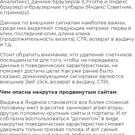
Аналитикс), данные браузеров (Chrome и Яндекс
браузер) и браузерные тулбары (Яндекс Советник,
к примеру).
Данные по внешним сигналам наиболее важны,
среди них выделяют следующие метрики: первый
клик, последний клик, длина клика
(продолжительность визита), CTR, возврат в выдачу
и т.д.
Стоит обратить внимание, что удаление счетчиков
посещаемости для того, чтобы не передавать
данные о поведенческих характеристиках, не
поможет достичь цели. Как уже ранее было
сказано, доминирующими сигналами являются
внешние (last click, возврат в выдачу, CTR).
Чем опасна накрутка продвинутым сайтам
Выдача в Яндексе становится все более сложной:
половину мест в десятке занимают агрегаторы,
другую половину крупные сайты и порталы. И от
соблазна воспользоваться “допингом” в виде
накрутки поведенческих характеристик сможет
удержать только трезвая голова. И вот самый
распространенный случай. Набрав очки за счет