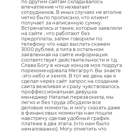
по другим сайтам складывалось
впечатление что нехватает
сотрудников. В иных случаях не вполне
четко было прописано, что клиент
получает за написанную сумму.
Встречались и такие, которые заявляли
на сайте , что работают без
предоплаты, затем говорили по
телефону что надо выслать скажем
3000 рублей, а типа в остальном
заявленная на сайте информация
соответствует действительности и т.д.
Слава Богу в конце концов моя подруга
порекомендовала Мегагруп. Вы знаете
-это небо и земля. В тот же день как я
сделал через сайт запрос на создание
сайта вежливая и сразу чувствовалось
проффессиональная девушка
менеджер Наталья перезвонила, мы
легко и без труда обсудили все
деловые моменты, и могу сказать даже
в финансовых моментах нам пошли
навстречу сделав удобный график
платежа в два этапа. (что нам было
немаловажно). Могу отметить что