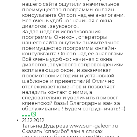
нашего сайта ощутили значительное
преимущество программы онлайн-
консультанта Onicon над её аналогами.
Всё очень удобно : начиная с окна
диалогов , звукового...
За две недели использования
программы Оникон , операторы
нашего сайта ощутили значительное
преимущество программы онлайн-
консультанта Onicon над её аналогами.
Всё очень удобно : начиная с окна
диалогов , звукового сопровожденияи
всплывающих окон , и заканчивая
просмотром истории и установкой
шаблонов и приветствий! Отлично
отслеживает клиентов и позволяет
наладить контакт с ними, а
следовательно и увеличить прирост
клиентской базы! Благодарны вам за
обслуживание ! Будем сотрудничать! =)
21.12.2012
Татьяна Дударева www.sun-galeon.ru
Сказать "спасибо" вам в стихах
желаньем я большим горю! Вы очень