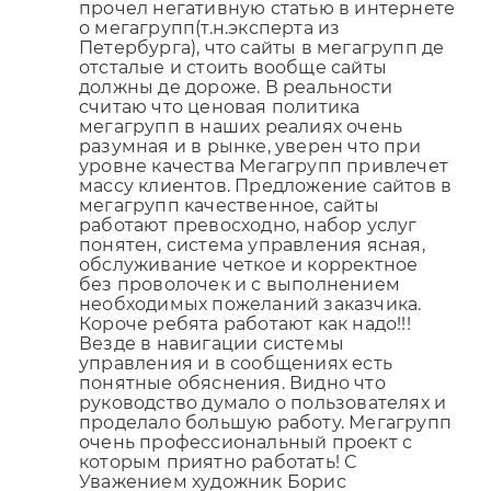
прочел негативную статью в интернете
о мегагрупп(т.н.эксперта из
Петербурга), что сайты в мегагрупп де
отсталые и стоить вообще сайты
должны де дороже. В реальности
считаю что ценовая политика
мегагрупп в наших реалиях очень
разумная и в рынке, уверен что при
уровне качества Мегагрупп привлечет
массу клиентов. Предложение сайтов в
мегагрупп качественное, сайты
работают превосходно, набор услуг
понятен, система управления ясная,
обслуживание четкое и корректное
без проволочек и с выполнением
необходимых пожеланий заказчика.
Короче ребята работают как надо!!!
Везде в навигации системы
управления и в сообщениях есть
понятные обяснения. Видно что
руководство думало о пользователях и
проделало большую работу. Мегагрупп
очень профессиональный проект с
которым приятно работать! С
Уважением художник Борис