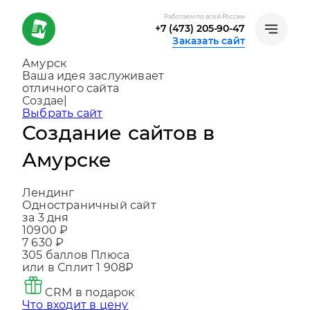
Работаем по всей России
+7 (473) 205-90-47
Заказать сайт
Амурск
Ваша идея заслуживает
отличного сайта
Создаем, консультируем и помогаем
развиваться
|
Выбрать сайт
Создание сайтов в
Амурске
Лендинг
Одностраничный сайт
за 3 дня
10900 ₽
7 630 ₽
305
баллов Плюса
или в Сплит
1 908₽
CRM в подарок