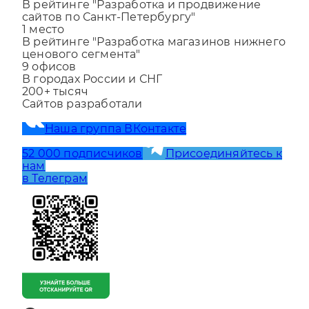
1
место
В рейтинге "Разработка и продвижение
сайтов по Санкт-Петербургу"
1
место
В рейтинге "Разработка магазинов нижнего
ценового сегмента"
9
офисов
В городах России и СНГ
200+
тысяч
Сайтов разработали
Наша группа ВКонтакте
52 000 подписчиков
Присоединяйтесь к
нам
в Телеграм