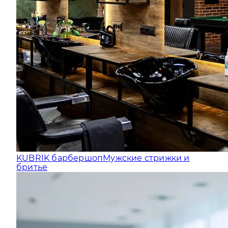
KUBRIK барбершоп
Мужские стрижки и
бритье