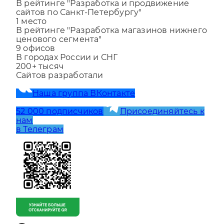
1
место
В рейтинге "Разработка и продвижение
сайтов по Санкт-Петербургу"
1
место
В рейтинге "Разработка магазинов нижнего
ценового сегмента"
9
офисов
В городах России и СНГ
200+
тысяч
Сайтов разработали
Наша группа ВКонтакте
52 000 подписчиков
Присоединяйтесь к
нам
в Телеграм