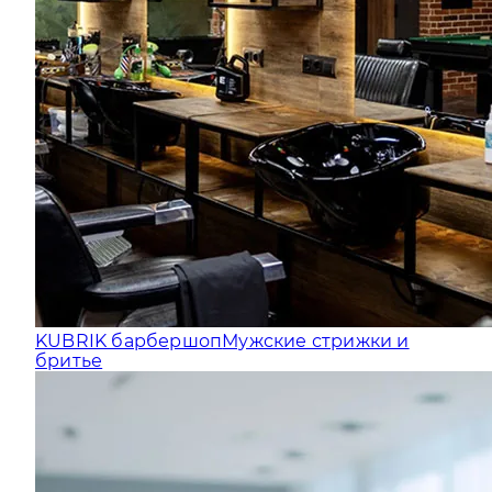
KUBRIK барбершоп
Мужские стрижки и
бритье