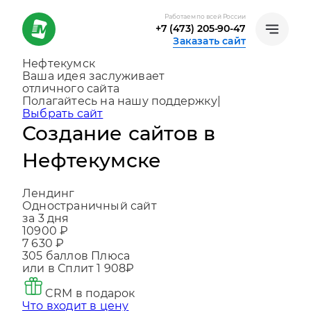
Работаем по всей России
+7 (473) 205-90-47
Заказать сайт
Нефтекумск
Ваша идея заслуживает
отличного сайта
Создаем, консультируем и помогаем
развиват
|
Выбрать сайт
Создание сайтов в
Нефтекумске
Лендинг
Одностраничный сайт
за 3 дня
10900 ₽
7 630 ₽
305
баллов Плюса
или в Сплит
1 908₽
CRM в подарок