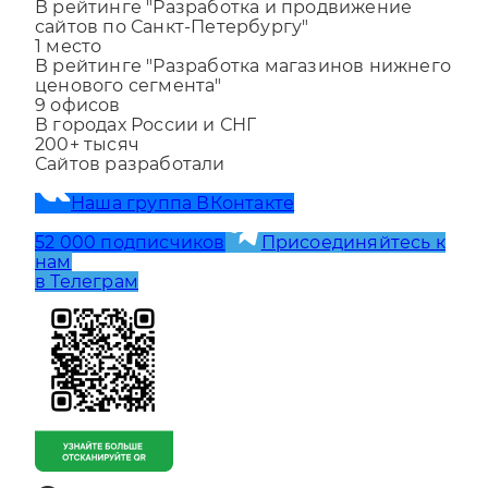
1
место
В рейтинге "Разработка и продвижение
сайтов по Санкт-Петербургу"
1
место
В рейтинге "Разработка магазинов нижнего
ценового сегмента"
9
офисов
В городах России и СНГ
200+
тысяч
Сайтов разработали
Наша группа ВКонтакте
52 000 подписчиков
Присоединяйтесь к
нам
в Телеграм