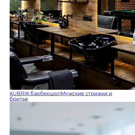
KUBRIK барбершоп
Мужские стрижки и
бритье