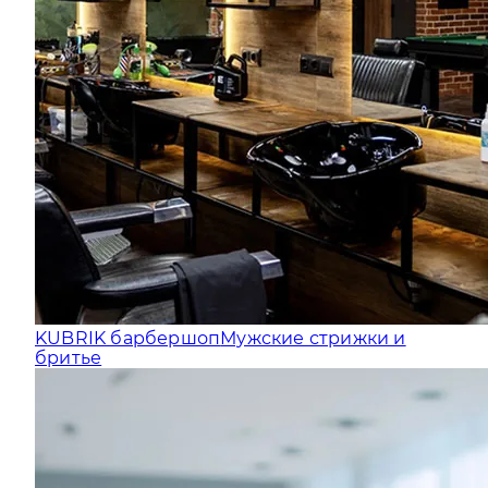
KUBRIK барбершоп
Мужские стрижки и
бритье