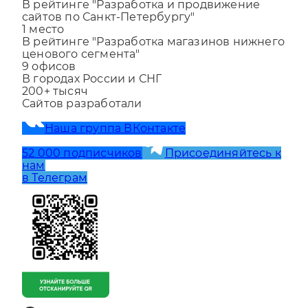
1
место
В рейтинге "Разработка и продвижение
сайтов по Санкт-Петербургу"
1
место
В рейтинге "Разработка магазинов нижнего
ценового сегмента"
9
офисов
В городах России и СНГ
200+
тысяч
Сайтов разработали
Наша группа ВКонтакте
52 000 подписчиков
Присоединяйтесь к
нам
в Телеграм