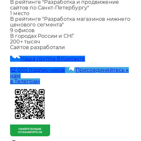
1
место
В рейтинге "Разработка и продвижение
сайтов по Санкт-Петербургу"
1
место
В рейтинге "Разработка магазинов нижнего
ценового сегмента"
9
офисов
В городах России и СНГ
200+
тысяч
Сайтов разработали
Наша группа ВКонтакте
52 000 подписчиков
Присоединяйтесь к
нам
в Телеграм