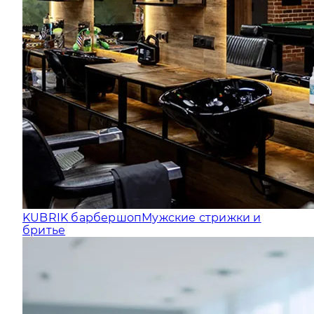
KUBRIK барбершоп
Мужские стрижки и
бритье