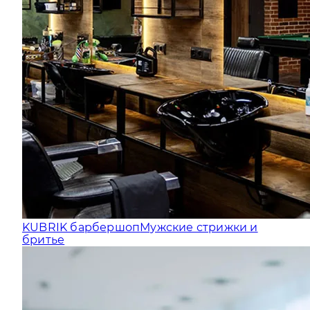
KUBRIK барбершоп
Мужские стрижки и
бритье