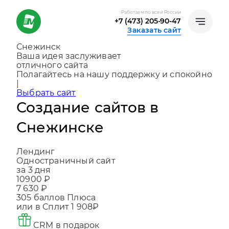
Работаем по всей России
+7 (473) 205-90-47
Заказать сайт
Снежинск
Ваша идея заслуживает
отличного сайта
Создаем, консультируем и помогаем ра
|
Выбрать сайт
Создание сайтов в
Снежинске
Лендинг
Одностраничный сайт
за 3 дня
10900 ₽
7 630 ₽
305
баллов Плюса
или в Сплит
1 908₽
CRM в подарок
Что входит в цену