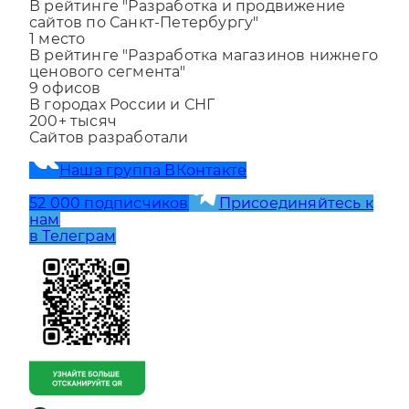
1
место
В рейтинге "Разработка и продвижение
сайтов по Санкт-Петербургу"
1
место
В рейтинге "Разработка магазинов нижнего
ценового сегмента"
9
офисов
В городах России и СНГ
200+
тысяч
Сайтов разработали
Наша группа ВКонтакте
52 000 подписчиков
Присоединяйтесь к
нам
в Телеграм