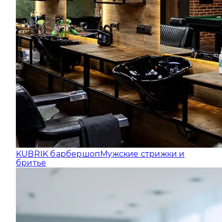
KUBRIK барбершоп
Мужские стрижки и
бритье