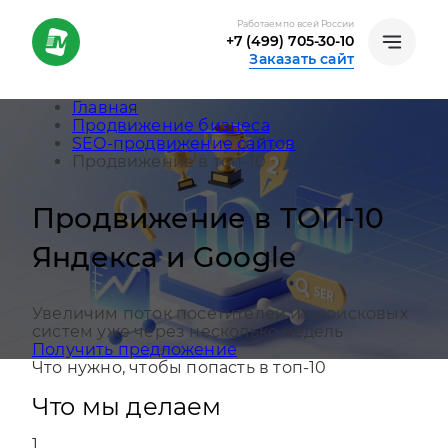
Работаем по всей России
+7 (499) 705-30-10
Заказать сайт
Главная
Продвижение бизнеса
SEO-продвижение сайтов
Продвижение в топ-10
Продвижение в ТОП-10
Яндекса и Google
Увеличим поток посетителей из поисковых
систем уже через несколько недель
Получить предложение
Что нужно, чтобы попасть в топ-10
Что мы делаем
1