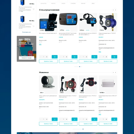
брифу
Подключили доменное имя
Зарегистрировали сайт в поисковых
системах Yandex, Google
Установили счетчик статистики
посещаемости сайта Яндекс.Метрика
Подключили аккаунт MegaCRM
Бонусом подключили расширенную
версию Onicon (онлайн-чат)
Хочу похожий сайт