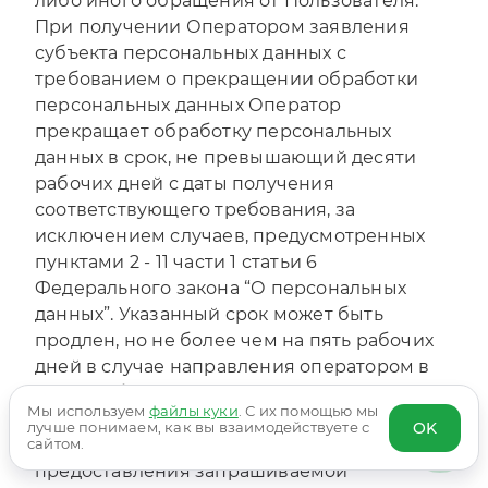
либо иного обращения от Пользователя.
При получении Оператором заявления
субъекта персональных данных с
требованием о прекращении обработки
персональных данных Оператор
прекращает обработку персональных
данных в срок, не превышающий десяти
рабочих дней с даты получения
соответствующего требования, за
исключением случаев, предусмотренных
пунктами 2 - 11 части 1 статьи 6
Федерального закона “О персональных
данных”. Указанный срок может быть
продлен, но не более чем на пять рабочих
дней в случае направления оператором в
адрес субъекта персональных данных
Мы используем
файлы куки
. С их помощью мы
мотивированного уведомления с
OK
лучше понимаем, как вы взаимодействуете с
сайтом.
указанием причин продления срока
предоставления запрашиваемой