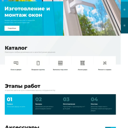
Интернет-магазин
Что сделано
Запустили сайт по тарифу «Бизнес» на
основе готового шаблона
# 2869513
Проведена контекстная реклама в
Яндекс.Директ
Оказали всестороннюю техническую
поддержку и консультацию
Хочу похожий сайт