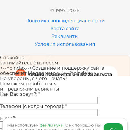
Новосибирск
© 1997–2026
+7 (383) 207-80-51
Политика конфиденциальности
Казань
Карта сайта
+7 (843) 202-41-47
Реквизиты
Условия использования
Екатеринбург
Спокойно
+7 (343) 226-06-71
занимайтесь бизнесом,
<--noindex-->Создание и поддержку сайта
обеспечит Megagroup.ru!<--/noindex-->
Не уверены, с чего начать?
Поможем разобраться
и предложим варианты
Как Вас зовут?:
*
Телефон (с кодом города):
*
E-mail:
Мы используем
файлы куки
. С их помощью мы
OK
лучше понимаем, как вы взаимодействуете с