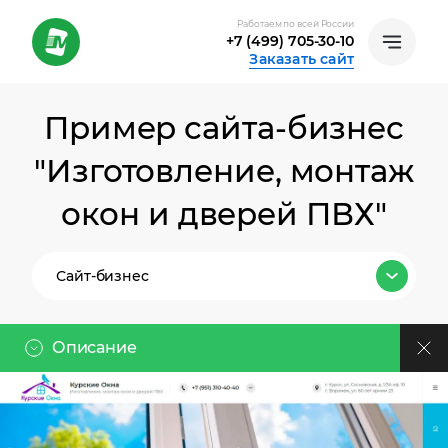
Работаем по всей России
+7 (499) 705-30-10
Заказать сайт
Пример сайта-бизнес
"Изготовление, монтаж
окон и дверей ПВХ"
Сайт-бизнес
Все тарифы
Описание
Лендинг
Клиент
Сайт-бизнес
Ссылка на проект: