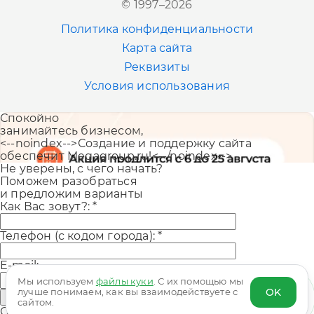
© 1997–2026
+7 (383) 207-80-51
Политика конфиденциальности
Казань
Карта сайта
+7 (843) 202-41-47
Реквизиты
Условия использования
Екатеринбург
Спокойно
+7 (343) 226-06-71
занимайтесь бизнесом,
<--noindex-->Создание и поддержку сайта
обеспечит Megagroup.ru!<--/noindex-->
Не уверены, с чего начать?
Поможем разобраться
и предложим варианты
Как Вас зовут?:
*
Телефон (с кодом города):
*
E-mail:
Мы используем
файлы куки
. С их помощью мы
OK
лучше понимаем, как вы взаимодействуете с
Отправить
сайтом.
Оставляя заявку, вы принимаете
политику