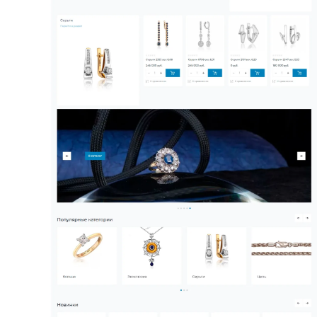
Зарегистрировали сайт в поисковых
системах Yandex, Google
Установили счетчик статистики
посещаемости сайта Яндекс.Метрика
Подключили аккаунт MegaCRM
Хочу похожий сайт