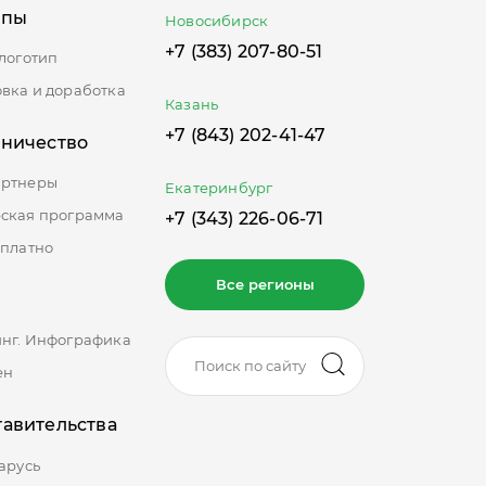
ипы
Новосибирск
+7 (383) 207-80-51
 логотип
вка и доработка
Казань
+7 (843) 202-41-47
дничество
артнеры
Екатеринбург
ская программа
+7 (343) 226-06-71
сплатно
Все регионы
нг. Инфографика
ен
авительства
арусь