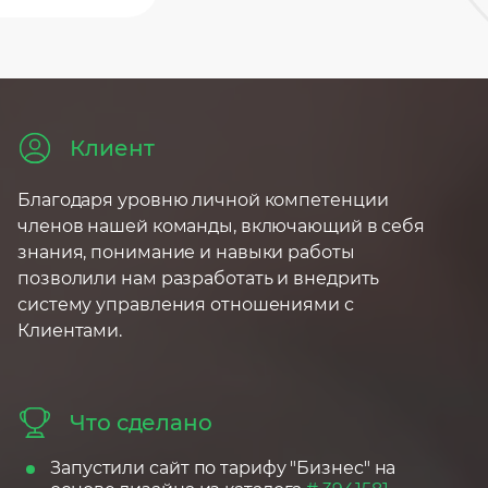
Аналитика
Юридический аудит
Консультация маркетолога
Оптимизация рекламных
Поиск по товарам
Стратегия развития бизнеса
кампаний
Продвижение на Тильде
Консультация директолога
Клиент
Консультация маркетолога
Курсы контекстной рекламы
Благодаря уровню личной компетенции
членов нашей команды, включающий в себя
знания, понимание и навыки работы
позволили нам разработать и внедрить
систему управления отношениями с
Клиентами.
Что сделано
Запустили сайт по тарифу "Бизнес" на