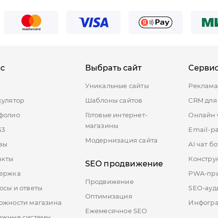
ас
Выбрать сайт
Серви
ы
Уникальные сайты
Реклама
кулятор
Шаблоны сайтов
CRM для
фолио
Готовые интернет-
Онлайн 
магазины
S3
Email-р
Модернизация сайта
вы
AI чат бо
акты
Констру
SEO продвижение
ержка
PWA-пр
Продвижение
осы и ответы
SEO-ауд
Оптимизация
ожности магазина
Инфогр
Ежемесячное SEO
ежные системы