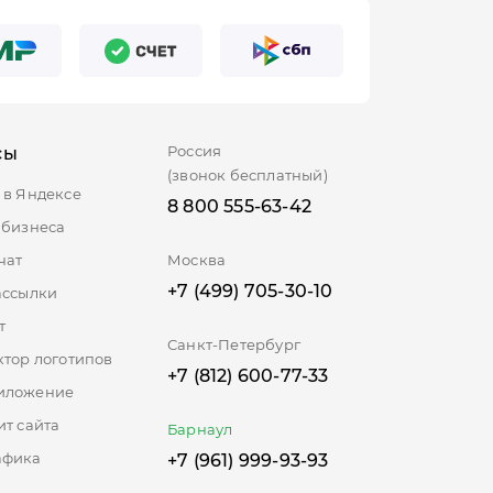
Россия
сы
(звонок бесплатный)
 в Яндексе
8 800 555-63-42
 бизнеса
чат
Москва
+7 (499) 705-30-10
ассылки
т
Санкт-Петербург
ктор логотипов
+7 (812) 600-77-33
иложение
ит сайта
Барнаул
афика
+7 (961) 999-93-93