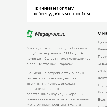
Принимаем оплату
любым удобным способом
О н
Цен
Мы создаём веб-сайты для России и
Каль
зарубежных рынков с 1997 года. Наша
Порт
команда – более пятисот сотрудников
CMS.
в разных странах и городах.
Отзы
Понимание потребностей онлайн-
Конт
бизнеса, опыт взаимодействия с
тысячами клиентов, высокая
Подд
квалификация персонала,
Вопр
собственные «ноу-хау» и хороший
объём заказов позволяют веб-студии
Возм
Мегагрупп.ру предлагать услуги
Плат