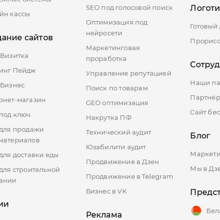
SEO под голосовой поиск
Логот
йн кассы
Оптимизация под
Готовый
нейросети
дание сайтов
Прорисо
Маркетинговая
-Визитка
проработка
Сотру
инг Пейдж
Управление репутацией
Наши п
-Бизнес
Поиск по товарам
Партнёр
рнет-магазин
GEO оптимизация
Сайт бе
 под ключ
Накрутка ПФ
 для продажи
Технический аудит
Блог
материалов
Юзабилити аудит
Маркети
для доставки еды
Продвижение в Дзен
Мы в Дз
 для строительной
Продвижение в Telegram
ании
Бизнес в VK
Предст
ии
Бел
Реклама