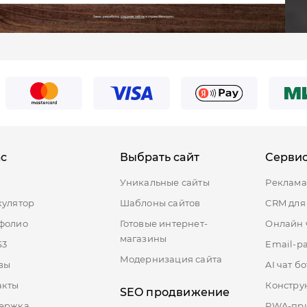
ас
Выбрать сайт
Серви
ы
Уникальные сайты
Реклама
кулятор
Шаблоны сайтов
CRM для
фолио
Готовые интернет-
Онлайн 
магазины
S3
Email-р
Модернизация сайта
вы
AI чат бо
акты
Констру
SEO продвижение
ержка
PWA-пр