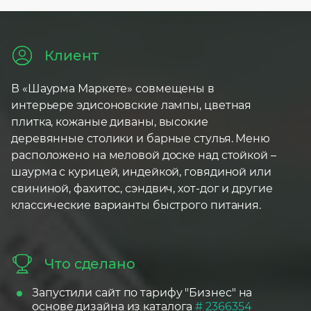
Аналитика
Юридический аудит
Консультация маркетолога
Оптимизация рекламных
Поиск по товарам
Стратегия развития бизнеса
Клиент
кампаний
Продвижение на Тильде
Консультация директолога
В «Шаурма Маркете» совмещены в
Консультация маркетолога
интерьере эдисоновские лампы, цветная
Курсы контекстной рекламы
плитка, кожаные диваны, высокие
деревянные столики и барные стулья. Меню
расположено на меловой доске над стойкой –
шаурма с курицей, индейкой, говядиной или
свининой, фахитос, сэндвич, хот-дог и другие
классические варианты быстрого питания.
Что сделано
Запустили сайт по тарифу "Бизнес" на
основе дизайна из каталога
# 2366354