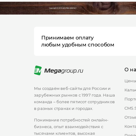
Принимаем оплату
любым удобным способом
О н
Цен
Мы создаём веб-сайты для России и
Каль
зарубежных рынков с 1997 года. Наша
Порт
команда – более пятисот сотрудников
CMS.
в разных странах и городах.
Отзы
Понимание потребностей онлайн-
Конт
бизнеса, опыт взаимодействия с
тысячами клиентов, высокая
Подд