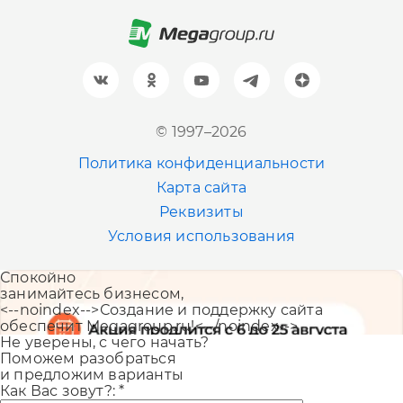
+7 (812) 600-77-33
Барнаул
+7 (961) 999-93-93
Новосибирск
© 1997–2026
+7 (383) 207-80-51
Политика конфиденциальности
Казань
Карта сайта
+7 (843) 202-41-47
Реквизиты
Условия использования
Екатеринбург
Спокойно
+7 (343) 226-06-71
занимайтесь бизнесом,
<--noindex-->Создание и поддержку сайта
обеспечит Megagroup.ru!<--/noindex-->
Не уверены, с чего начать?
Поможем разобраться
и предложим варианты
Как Вас зовут?:
*