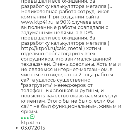
превышали все ожидания. За
разработку калькулятора металла (...
Великолепная работа сотрудников
компании! При создании сайта
www.ktp41.ru в 90% случаев все
выполненные работы совпадали с
задуманным целями, а в 10% -
превышали все ожидания. За
разработку калькулятора металла (
http://ktp41.ru/calc_metal ) хотим
отдельно поблагодарить всех
сотрудников, кто занимался данной
тех.задачей. Очень довольны. Хоть мы и
не являемся интернет-магазином, в
чистом его виде, но за 2 года работы
сайта удалось существенно
"разгрузить" менеджеров от
телефонных звонков и рутины, и
повысить качество оказываемых услуг
клиентам. Этого бы не было, если бы
сайт не был функциональным, живым и
ярким.
ktp41.ru
03.07.2015