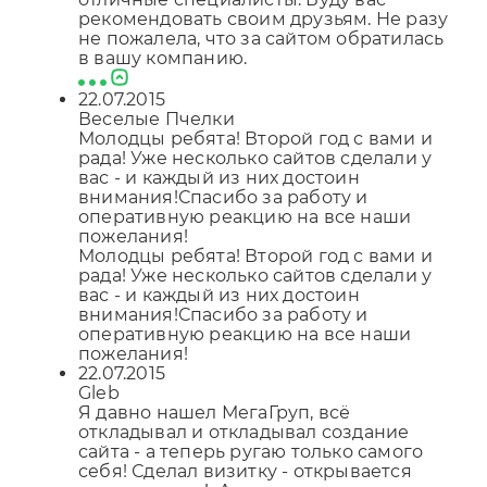
рекомендовать своим друзьям. Не разу
не пожалела, что за сайтом обратилась
в вашу компанию.
22.07.2015
Веселые Пчелки
Молодцы ребята! Второй год с вами и
рада! Уже несколько сайтов сделали у
вас - и каждый из них достоин
внимания!Спасибо за работу и
оперативную реакцию на все наши
пожелания!
Молодцы ребята! Второй год с вами и
Отправляя форму, Вы принимаете
политику
рада! Уже несколько сайтов сделали у
конфиденциальности
вас - и каждый из них достоин
внимания!Спасибо за работу и
оперативную реакцию на все наши
пожелания!
22.07.2015
Gleb
Я давно нашел МегаГруп, всё
откладывал и откладывал создание
сайта - а теперь ругаю только самого
себя! Сделал визитку - открывается