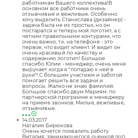
работникам Вашего коллектива!В
основном все работники очень
отзывчивые и вежливые. Особенно
хочу выделить Станислава (дизайнер) -
задача была не из простых, но он
постарался и теперь мой логотип, а с
четким правильными контурами, что
очень важно, т.к. на телефоне - это
первое, что видит клиент. И видит он
очень красивый по качеству и
содержанию логотип! Большое
спасибо Юлии - менеджер, очень меня
выручает когда я "попадаю к ней в
руки"! С большим участием и заботой
помогает решить все задачи и
вопросы. Жалко не знаю фамилий.
Большое спасибо двум Мариям: по
партнерской программе и менеджеру
на приеме звонков. Милые, вежливые,
отзывчивые.
14.03.2017
Наталия Бирюкова
Очень хочется похвалить работу
Виталия, занимающегося оценкой доп.