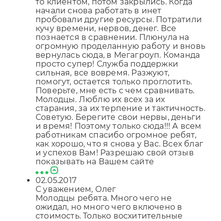
то клиентом, потом закрылись. Когда
начали снова работать в инет
пробовали другие ресурсы. Потратили
кучу времени, нервов, денег. Все
познается в сравнении. Плюнула на
огромную проделанную работу и вновь
вернулась сюда, в Мегагроуп. Команда
просто супер! Служба поддержки
сильная, все вовремя. Разжуют,
помогут, остается только проглотить.
Поверьте, мне есть с чем сравнивать.
Молодцы. Люблю их всех за их
старания, за их терпение и тактичность.
Советую. Берегите свои нервы, деньги
и время! Поэтому только сюда!!! А всем
работникам спасибо огромное ребят,
как хорошо, что я снова у Вас. Всех благ
и успехов Вам! Разрешаю свой отзыв
показывать на Вашем сайте
02.05.2017
С уважением, Олег
Молодцы ребята. Много чего не
ожидал, но много чего включено в
стоимость. Только восхитительные