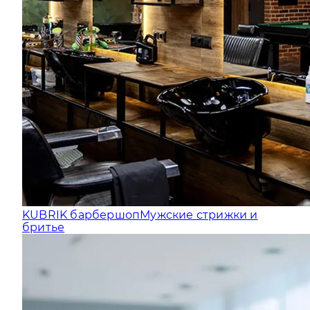
KUBRIK барбершоп
Мужские стрижки и
бритье