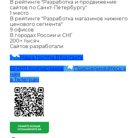
1
место
В рейтинге "Разработка и продвижение
сайтов по Санкт-Петербургу"
1
место
В рейтинге "Разработка магазинов нижнего
ценового сегмента"
9
офисов
В городах России и СНГ
200+
тысяч
Сайтов разработали
Наша группа ВКонтакте
52 000 подписчиков
Присоединяйтесь к
нам
в Телеграм