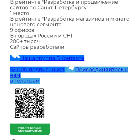
1
место
В рейтинге "Разработка и продвижение
сайтов по Санкт-Петербургу"
1
место
В рейтинге "Разработка магазинов нижнего
ценового сегмента"
9
офисов
В городах России и СНГ
200+
тысяч
Сайтов разработали
Наша группа ВКонтакте
52 000 подписчиков
Присоединяйтесь к
нам
в Телеграм