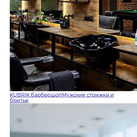
KUBRIK барбершоп
Мужские стрижки и
бритье