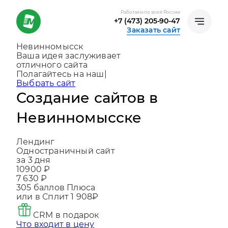
Работаем по всей России
+7 (473) 205-90-47
Заказать сайт
Невинномысск
Ваша идея заслуживает
отличного сайта
Создаем, консультируем и помогаем
развиваться
|
Выбрать сайт
Создание сайтов в
Невинномысске
Лендинг
Одностраничный сайт
за 3 дня
10900 ₽
7 630 ₽
305
баллов Плюса
или в Сплит
1 908₽
CRM в подарок