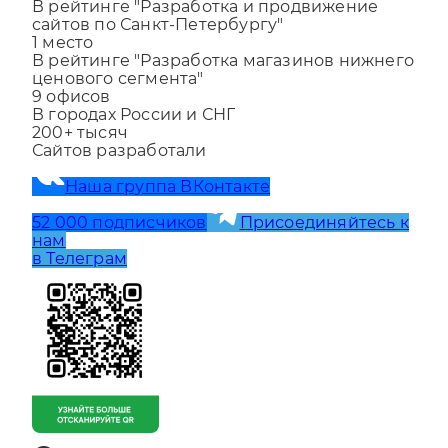
1
место
В рейтинге "Разработка и продвижение
сайтов по Санкт-Петербургу"
1
место
В рейтинге "Разработка магазинов нижнего
ценового сегмента"
9
офисов
В городах России и СНГ
200+
тысяч
Сайтов разработали
Наша группа ВКонтакте
52 000 подписчиков
Присоединяйтесь к
нам
в Телеграм