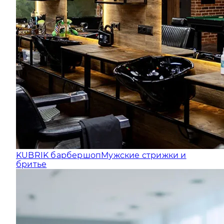
KUBRIK барбершоп
Мужские стрижки и
бритье