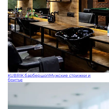
KUBRIK барбершоп
Мужские стрижки и
бритье