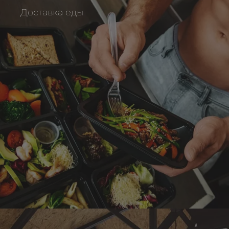
Аналитика
Доставка еды
Юридический аудит
Консультация маркетолога
Оптимизация рекламных
Поиск по товарам
Стратегия развития бизнеса
кампаний
Продвижение на Тильде
Консультация директолога
Консультация маркетолога
Курсы контекстной рекламы