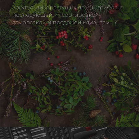
Закупка дикорастущих ягод и грибов, с
последующей их сортировкой,
заморозкой и продажей клиентам