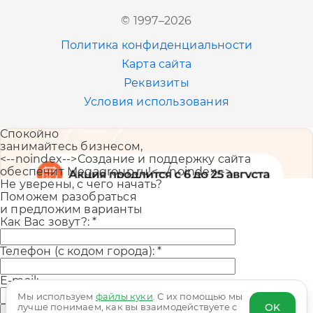
Новосибирск
© 1997–2026
+7 (383) 207-80-51
Политика конфиденциальности
Казань
Карта сайта
+7 (843) 202-41-47
Реквизиты
Условия использования
Екатеринбург
Спокойно
+7 (343) 226-06-71
занимайтесь бизнесом,
<--noindex-->Создание и поддержку сайта
обеспечит Megagroup.ru!<--/noindex-->
Не уверены, с чего начать?
Поможем разобраться
и предложим варианты
Как Вас зовут?:
*
Телефон (с кодом города):
*
E-mail:
Мы используем
файлы куки
. С их помощью мы
OK
лучше понимаем, как вы взаимодействуете с
Отправить