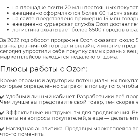
на площадке почти 20 млн постоянных покупат
ежедневно оформляются более 60 тысяч заказ
на сайте представлено примерно 15 млн товаро
ежедневно курьерская служба Ozon доставляет б
логистика охватывает более 6500 городов в ра
За 2022 год оборот продаж на Ozon оказался около
рынка розничной торговли онлайн, и многие предп
сегодня упростили себе покупку самых разных веще
маркетплейсов находятся недалеко от дома.
Плюсы работы с Ozon:
Кроме огромной аудитории потенциальных покупат
которые определённо сыграют в пользу того, чтобы
✔️ Удобный личный кабинет. Разработчики всё прод
Чем лучше вы представите свой товар, тем скорее е
✔️ Эффективные инструменты для продвижения. Вы
ответы на вопросы покупателей, а ещё — делать ema
✔️ Наглядная аналитика. Продавцы маркетплейса в
что-то поменять.