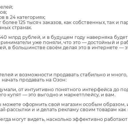
елей;
ов;
в в 24 категориях;
Отправляя форму, Вы принимаете
политику конфиденциальности
олее 125 тысяч заказов, как собственных, так и па
зных странах.
 540 млрд рублей, и в будущем году наверняка буде
риниматели уже поняли, что это — достойный и ра
й, в большинстве своём делая это в интернете — эт
елей и возможности продавать стабильно и много,
 начать продавать на Озон:
умали, от интуитивно понятного интерфейса до под
го купят — это выгодно и маркетплейсу, и вам.
 можете оформить свой магазин особым образом, и
il-рассылки и и делать рекламу своим товарам как 
сегда могут видеть, насколько эффективно работа