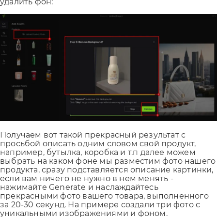
удалить фон:
Получаем вот такой прекрасный результат с
просьбой описать одним словом свой продукт,
например, бутылка, коробка и т.п далее можем
выбрать на каком фоне мы разместим фото нашего
продукта, сразу подставляется описание картинки,
если вам ничего не нужно в нем менять -
нажимайте Generate и наслаждайтесь
прекрасными фото вашего товара, выполненного
за 20-30 секунд. На примере создали три фото с
уникальными изображениями и фоном.