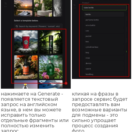
нажимаете на Generate -
кликая на фразы в
появляется текстовый
запросе сервис будет
запрос на английском
предоставлять вам
языке, в нем вы можете
возможные варианты
исправить только
для подмены - это
отдельные фрагменты или
сильно упрощает
полностью изменить
процесс создания
запрос
фото