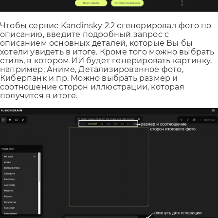
Чтобы сервис Kandinsky 2.2 сгенерировал фото по
описанию, введите подробный запрос с
описанием основных деталей, которые Вы бы
хотели увидеть в итоге. Кроме того можно выбрать
стиль, в котором ИИ будет генерировать картинку,
например, Аниме, Детализированное фото,
Киберпанк и пр. Можно выбрать размер и
соотношение сторон иллюстрации, которая
получится в итоге.