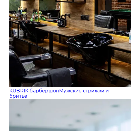
KUBRIK барбершоп
Мужские стрижки и
бритье