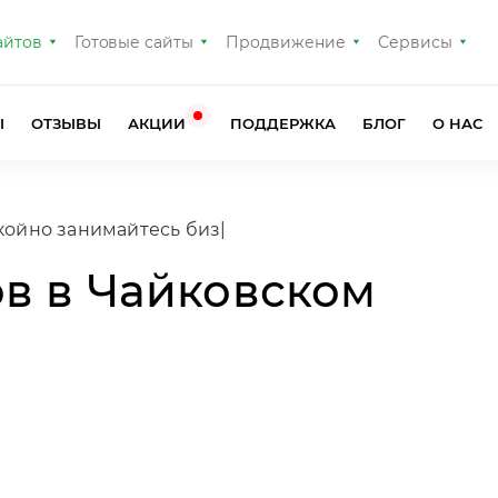
айтов
Готовые сайты
Продвижение
Сервисы
Ы
ОТЗЫВЫ
АКЦИИ
ПОДДЕРЖКА
БЛОГ
О НАС
койно занимайтесь бизн
|
ов в Чайковском