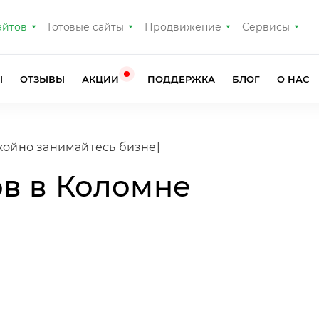
айтов
Готовые сайты
Продвижение
Сервисы
Ы
ОТЗЫВЫ
АКЦИИ
ПОДДЕРЖКА
БЛОГ
О НАС
окойно занимайтесь бизнесом
|
ов в Коломне