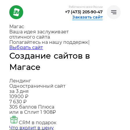
Работаем по всей России
+7 (473) 205-90-47
Заказать сайт
Магас
Ваша идея заслуживает
отличного сайта
Создаем, консультируем и помогаем
развива
|
Выбрать сайт
Создание сайтов в
Магасе
Лендинг
Одностраничный сайт
за 3 дня
10900 ₽
7 630 ₽
305
баллов Плюса
или в Сплит
1 908₽
CRM в подарок