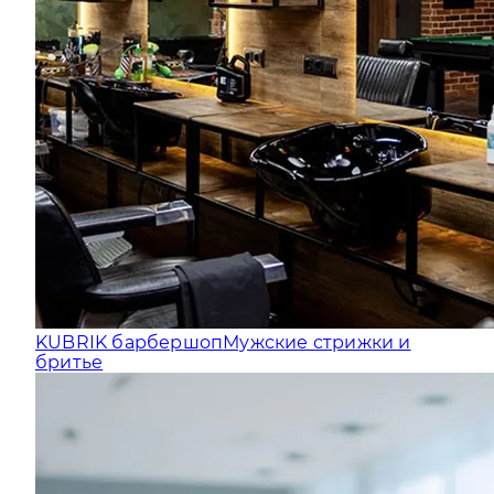
KUBRIK барбершоп
Мужские стрижки и
бритье