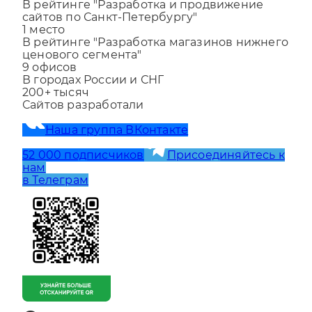
1
место
В рейтинге "Разработка и продвижение
сайтов по Санкт-Петербургу"
1
место
В рейтинге "Разработка магазинов нижнего
ценового сегмента"
9
офисов
В городах России и СНГ
200+
тысяч
Сайтов разработали
Наша группа ВКонтакте
52 000 подписчиков
Присоединяйтесь к
нам
в Телеграм