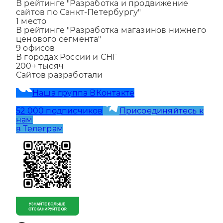
1
место
В рейтинге "Разработка и продвижение
сайтов по Санкт-Петербургу"
1
место
В рейтинге "Разработка магазинов нижнего
ценового сегмента"
9
офисов
В городах России и СНГ
200+
тысяч
Сайтов разработали
Наша группа ВКонтакте
52 000 подписчиков
Присоединяйтесь к
нам
в Телеграм