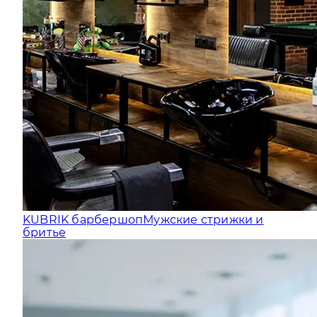
KUBRIK барбершоп
Мужские стрижки и
бритье