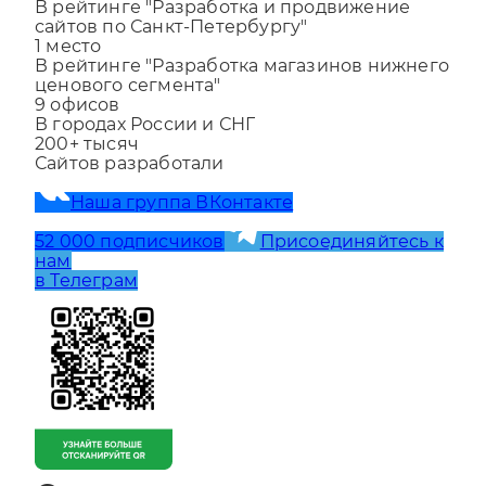
1
место
В рейтинге "Разработка и продвижение
сайтов по Санкт-Петербургу"
1
место
В рейтинге "Разработка магазинов нижнего
ценового сегмента"
9
офисов
В городах России и СНГ
200+
тысяч
Сайтов разработали
Наша группа ВКонтакте
52 000 подписчиков
Присоединяйтесь к
нам
в Телеграм