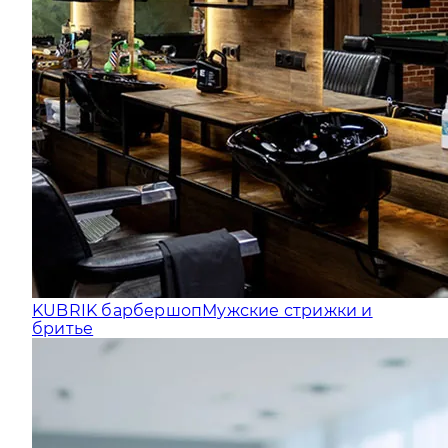
KUBRIK барбершоп
Мужские стрижки и
бритье