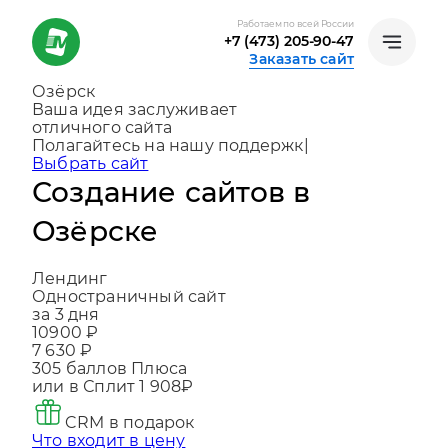
Работаем по всей России
+7 (473) 205-90-47
Заказать сайт
Озёрск
Ваша идея заслуживает
отличного сайта
Создаем, консультируем и помогаем
развивать
|
Выбрать сайт
Создание сайтов в
Озёрске
Лендинг
Одностраничный сайт
за 3 дня
10900 ₽
7 630 ₽
305
баллов Плюса
или в Сплит
1 908₽
CRM в подарок